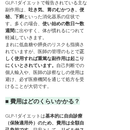
GLP-1ダイエットで報告されている主な
副作用は、
吐き気、胃のむかつき、便
秘、下痢
といった消化器系の症状で
す。多くの場合、
使い始めの数日〜数
週間
に出やすく、体が慣れるにつれて
軽減していきます。
まれに低血糖や膵炎のリスクも指摘さ
れていますが、医師の管理のもとで
正
しく使用すれば重篤な副作用は起こり
にくいとされています。
自己判断での
個人輸入や、医師の診察なしの使用は
避け、必ず医療機関を通じて処方を受
けることが大切です。
■ 費用はどのくらいかかる？
GLP-1ダイエットは
基本的に自由診療
（保険適用外）のため、費用は全額自
己負担です
。目安として、
リベルサス