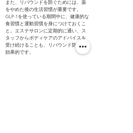
また、リバウンドを防ぐためには、薬
をやめた後の生活習慣が重要です。
GLP-1を使っている期間中に、健康的な
食習慣と運動習慣を身につけておくこ
と。エステサロンに定期的に通い、ス
タッフからボディケアのアドバイスを
受け続けることも、リバウンド防止に
効果的です。
■ よくある質問
Q. GLP-1ダイエットとは何ですか？
 GLP-1受容体作動薬を使って食欲を自
然に抑え、効率的に体重を減らす医療
ダイエットです。もともとは糖尿病の
治療薬として開発され、体重減少効果
の大きさから肥満症治療にも広く使わ
れています。