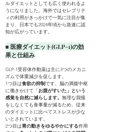
ルダイエットとしても広く使われるよ
うになりました。海外ではセレブリテ
ィの利用がきっかけで一気に注目が集
まり、日本でも2024年頃から急速に認
知が広がっています。
■ 
医療ダイエット(GLP-1)
の効
果と仕組み
GLP-1受容体作動薬は主に3つのメカニ
ズムで体重減少を促します。
1つ目は
食欲の抑制
です。脳の満腹中枢
に働きかけて「
お腹がすいた」という
感覚を自然に減らします。
無理な我慢
をしなくても食事量が減るため、従来
のダイエットに比べてストレスが少な
いとされています。
2つ目は
胃の動きをゆるやかにする
作用