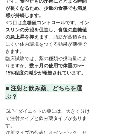
です。
食べたものが胃にとどまる時間
が長くなるため、少量の食事でも満足
感が持続します。
3つ目は
血糖値コントロール
です。
イン
スリンの分泌を促進し、食後の血糖値
の急上昇を抑えます。
脂肪が蓄積され
にくい体内環境をつくる効果が期待で
きます。
臨床試験では、薬の種類や投与量によ
りますが、
数ヶ月の使用で体重の5〜
15%程度の減少が報告されています。
■ 注射と飲み薬、どちらを選
ぶ？
GLP-1ダイエットの薬には、大きく分け
て注射タイプと飲み薬タイプがありま
す。
注射タイプの代表はオゼンピック、サ