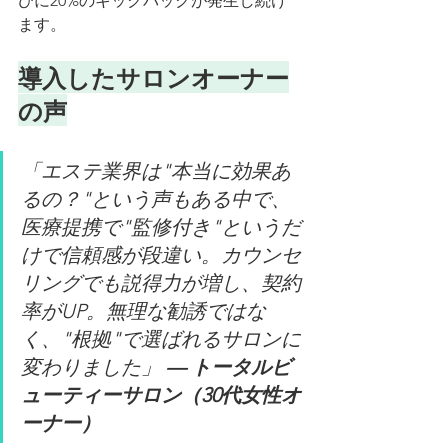
びに20%のキックバックが発生し続け
ます。
導入したサロンオーナー
の声
「エステ業界は"本当に効果あ
るの？"という声もある中で、
医療提携で"監修付き"というだ
けで信頼感が段違い。カウンセ
リングでも説得力が増し、契約
率がUP。無理な勧誘ではな
く、"根拠"で選ばれるサロンに
変わりました」 
— トータルビ
ューティーサロン（30代女性オ
ーナー）